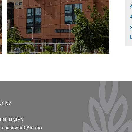
S
ter 2
Unipv
 utili UNIPV
o password Ateneo