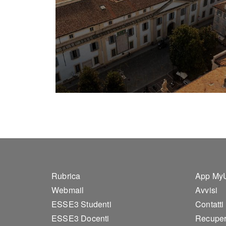
Footer 1
Foo
Rubrica
App My
Webmail
Avvisi
ESSE3 Studenti
Contatti
ESSE3 Docenti
Recuper