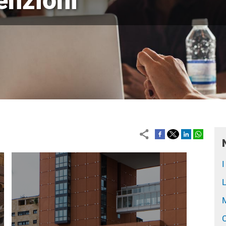
enzioni
Immagine
I