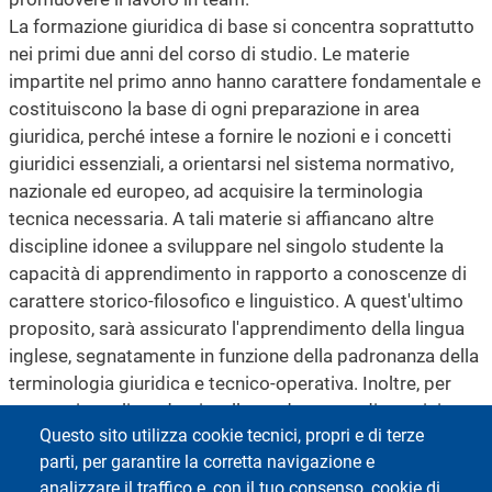
La formazione giuridica di base si concentra soprattutto
nei primi due anni del corso di studio. Le materie
impartite nel primo anno hanno carattere fondamentale e
costituiscono la base di ogni preparazione in area
giuridica, perché intese a fornire le nozioni e i concetti
giuridici essenziali, a orientarsi nel sistema normativo,
nazionale ed europeo, ad acquisire la terminologia
tecnica necessaria. A tali materie si affiancano altre
discipline idonee a sviluppare nel singolo studente la
capacità di apprendimento in rapporto a conoscenze di
carattere storico-filosofico e linguistico. A quest'ultimo
proposito, sarà assicurato l'apprendimento della lingua
inglese, segnatamente in funzione della padronanza della
terminologia giuridica e tecnico-operativa. Inoltre, per
consentire agli studenti e alle studentesse di acquisire
Questo sito utilizza cookie tecnici, propri e di terze
abilità interdisciplinari e di accostarsi alle sfide del futuro,
parti, per garantire la corretta navigazione e
il percorso offrirà conoscenze di informatica e machine
analizzare il traffico e, con il tuo consenso, cookie di