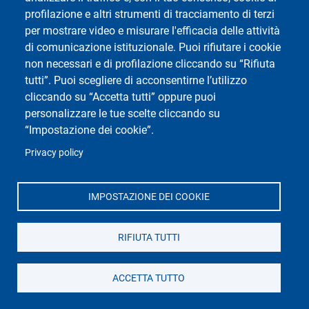
learning.
profilazione e altri strumenti di tracciamento di terzi
Successivamente il percorso di studio affianca alla
per mostrare video e misurare l'efficacia delle attività
formazione teorica di base una dimensione dal carattere
di comunicazione istituzionale. Puoi rifiutare i cookie
più applicativo. In questa prospettiva, e al fine di
non necessari e di profilazione cliccando su “Rifiuta
assecondare la declinazione più pragmatica che si
tutti”. Puoi scegliere di acconsentirne l’utilizzo
intende conferire al corso di laurea in vista della
cliccando su “Accetta tutti” oppure puoi
formazione della figura professionale di riferimento, nel
personalizzare le tue scelte cliccando su
secondo anno saranno proposte attività laboratoriali,
“Impostazione dei cookie”.
stage e tirocini, tra loro alternativi.
Privacy policy
Il terzo anno di corso prevede un insegnamento
obbligatorio in area economica, così da completare la
preparazione multidisciplinare dei discenti, un
IMPOSTAZIONE DEI COOKIE
insegnamento obbligatorio di di diritto processuale civile
e penale, e quattro insegnamenti a scelta. Per questi, gli
RIFIUTA TUTTI
studenti potranno attingere da una rosa di insegnamenti
dal taglio privatistico o pubblicistico.
Tutti gli insegnamenti prevedono un equilibrio tra aspetti
ACCETTA TUTTO
teorici di base e profili pratico-operativi. La scelta di